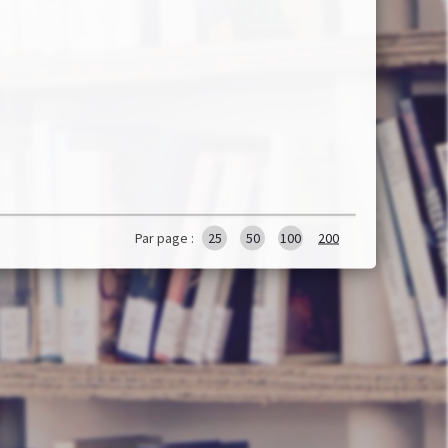
Par page :
25
50
100
200