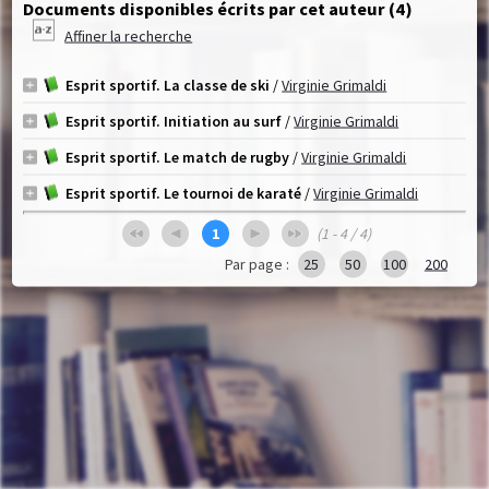
Documents disponibles écrits par cet auteur (
4
)
Affiner la recherche
Esprit sportif. La classe de ski
/
Virginie Grimaldi
Esprit sportif. Initiation au surf
/
Virginie Grimaldi
Esprit sportif. Le match de rugby
/
Virginie Grimaldi
Esprit sportif. Le tournoi de karaté
/
Virginie Grimaldi
1
(1 - 4 / 4)
Par page :
25
50
100
200