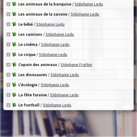
Les animaux de la banquise
/
Stéphanie Ledu
Les animaux de la savane
/
Stéphanie Ledu
Le bébé
/
Stéphanie Ledu
Les camions
/
Stéphanie Ledu
Le cinéma
/
Stéphanie Ledu
Le cirque
/
Stéphanie Ledu
Copain des animaux
/
Stéphane Frattini
Les dinosaures
/
Stéphanie Ledu
L'écologie
/
Stéphanie Ledu
La fête foraine
/
Stéphanie Ledu
Le football
/
Stéphanie Ledu
Les fourmis
/
Stéphanie Ledu
Le handicap
/
Stéphanie Ledu
L'histoire de la conquête spatiale
/
Stéphanie Ledu