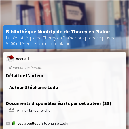
Bibliothèque Municipale de Thorey en Plaine
La bibliothèque de Thorey en Plaine vous propose plus de
5000 références pour votre plaisir !
Accueil
Nouvelle recherche
Détail de l'auteur
Auteur Stéphanie Ledu
Documents disponibles écrits par cet auteur (
38
)
Affiner la recherche
Les abeilles
/
Stéphanie Ledu