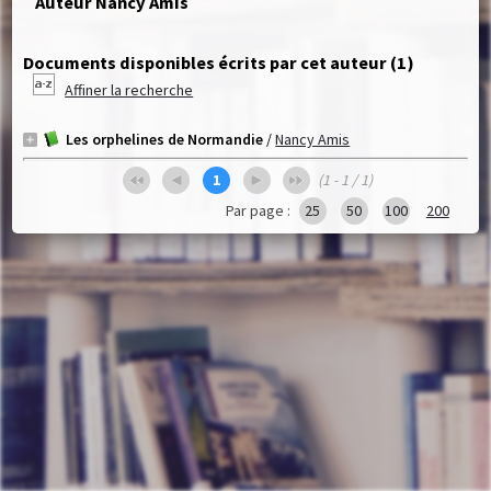
Auteur Nancy Amis
Documents disponibles écrits par cet auteur (
1
)
Affiner la recherche
Les orphelines de Normandie
/
Nancy Amis
1
(1 - 1 / 1)
Par page :
25
50
100
200