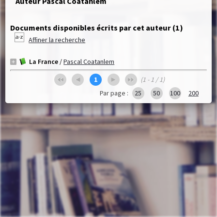
Auteur Pascal Coatanlem
Documents disponibles écrits par cet auteur (
1
)
Affiner la recherche
La France
/
Pascal Coatanlem
1
(1 - 1 / 1)
Par page :
25
50
100
200