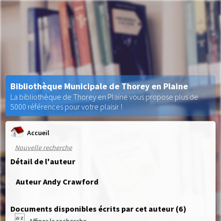
Bibliothèque Municipale de Thorey en Plaine
La bibliothèque de Thorey en Plaine vous propose plus de
5000 références pour votre plaisir !
Accueil
Nouvelle recherche
Détail de l'auteur
Auteur Andy Crawford
Documents disponibles écrits par cet auteur (
6
)
Affiner la recherche