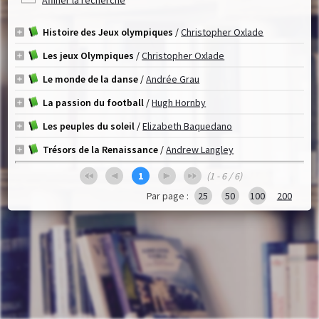
Histoire des Jeux olympiques
/
Christopher Oxlade
Les jeux Olympiques
/
Christopher Oxlade
Le monde de la danse
/
Andrée Grau
La passion du football
/
Hugh Hornby
Les peuples du soleil
/
Elizabeth Baquedano
Trésors de la Renaissance
/
Andrew Langley
1
(1 - 6 / 6)
Par page :
25
50
100
200