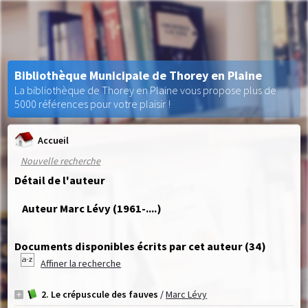
Bibliothèque Municipale de Thorey en Plaine
La bibliothèque de Thorey en Plaine vous propose plus de
5000 références pour votre plaisir !
Accueil
Nouvelle recherche
Détail de l'auteur
Auteur Marc Lévy (1961-....)
Documents disponibles écrits par cet auteur (
34
)
Affiner la recherche
2. Le crépuscule des fauves
/
Marc Lévy