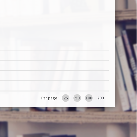
Par page :
25
50
100
200