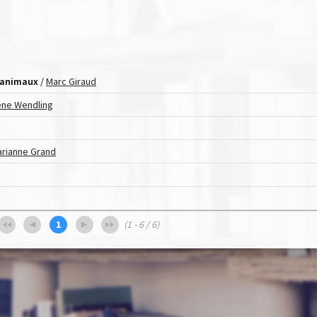
)
s animaux
/
Marc Giraud
ène Wendling
rianne Grand
1
(1 - 6 / 6)