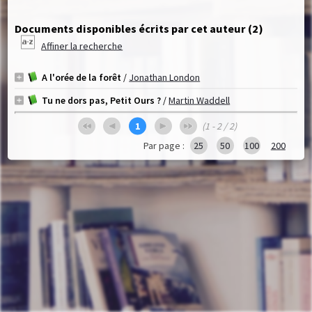
Documents disponibles écrits par cet auteur (
2
)
Affiner la recherche
A l'orée de la forêt
/
Jonathan London
Tu ne dors pas, Petit Ours ?
/
Martin Waddell
1
(1 - 2 / 2)
Par page :
25
50
100
200