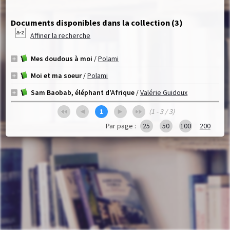
Documents disponibles dans la collection (
3
)
Affiner la recherche
Mes doudous à moi
/
Polami
Moi et ma soeur
/
Polami
Sam Baobab, éléphant d'Afrique
/
Valérie Guidoux
1
(1 - 3 / 3)
Par page :
25
50
100
200