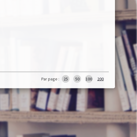
Par page :
25
50
100
200