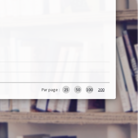
Par page :
25
50
100
200