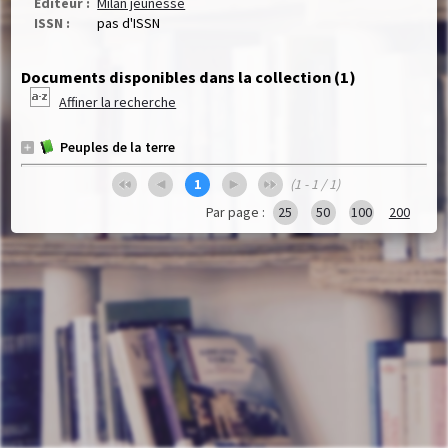
Editeur :
Milan jeunesse
ISSN :
pas d'ISSN
Documents disponibles dans la collection (
1
)
Affiner la recherche
Peuples de la terre
1
(1 - 1 / 1)
Par page :
25
50
100
200