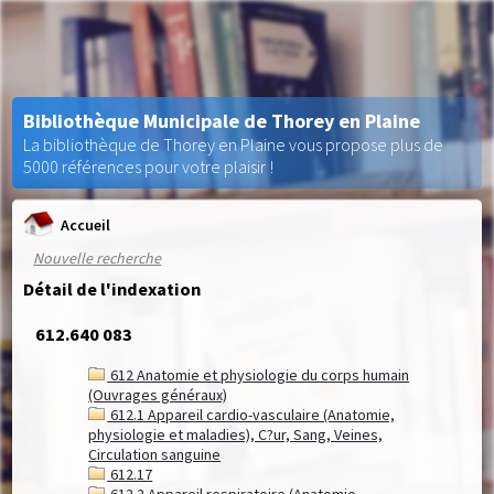
Bibliothèque Municipale de Thorey en Plaine
La bibliothèque de Thorey en Plaine vous propose plus de
5000 références pour votre plaisir !
Accueil
Nouvelle recherche
Détail de l'indexation
612.640 083
612 Anatomie et physiologie du corps humain
(Ouvrages généraux)
612.1 Appareil cardio-vasculaire (Anatomie,
physiologie et maladies), C?ur, Sang, Veines,
Circulation sanguine
612.17
612.2 Appareil respiratoire (Anatomie,