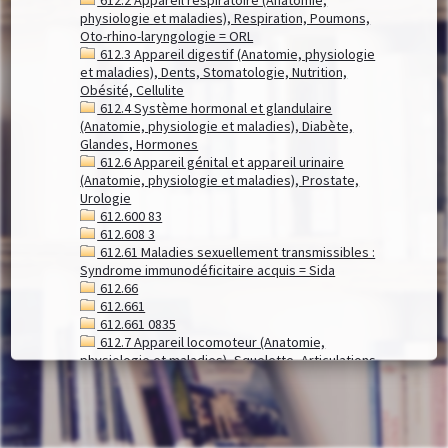
physiologie et maladies), Respiration, Poumons,
Oto-rhino-laryngologie = ORL
612.3 Appareil digestif (Anatomie, physiologie
et maladies), Dents, Stomatologie, Nutrition,
Obésité, Cellulite
612.4 Système hormonal et glandulaire
(Anatomie, physiologie et maladies), Diabète,
Glandes, Hormones
612.6 Appareil génital et appareil urinaire
(Anatomie, physiologie et maladies), Prostate,
Urologie
612.600 83
612.608 3
612.61 Maladies sexuellement transmissibles :
Syndrome immunodéficitaire acquis = Sida
612.66
612.661
612.661 0835
612.7 Appareil locomoteur (Anatomie,
physiologie et maladies), Squelette, Articulations,
Muscles, Arthrites, Rhumatismes, Mal de dos,
Ostéoporose, Orthopédie, Arthroses, Myopathies
612.79 Téguments (Anatomie, physiologie et
maladies) : Peau (fonction, vieillissement),