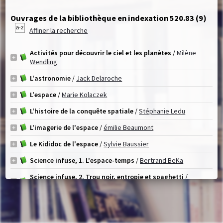
Ouvrages de la bibliothèque en indexation 520.83 (
9
)
Affiner la recherche
Activités pour découvrir le ciel et les planètes
/
Milène
Wendling
L'astronomie
/
Jack Delaroche
L'espace
/
Marie Kolaczek
L'histoire de la conquête spatiale
/
Stéphanie Ledu
L'imagerie de l'espace
/
émilie Beaumont
Le Kididoc de l'espace
/
Sylvie Baussier
Science infuse, 1. L'espace-temps
/
Bertrand BeKa
Science infuse, 2. Trou noir, entropie et spaghetti
/
Bertrand BeKa
Terre & ciel !
/
Sophie de Mullenheim
1
(1 - 9 / 9)