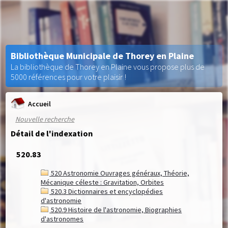
Bibliothèque Municipale de Thorey en Plaine
La bibliothèque de Thorey en Plaine vous propose plus de
5000 références pour votre plaisir !
Accueil
Nouvelle recherche
Détail de l'indexation
520.83
520 Astronomie Ouvrages généraux, Théorie,
Mécanique céleste : Gravitation, Orbites
520.3 Dictionnaires et encyclopédies
d'astronomie
520.9 Histoire de l'astronomie, Biographies
d'astronomes