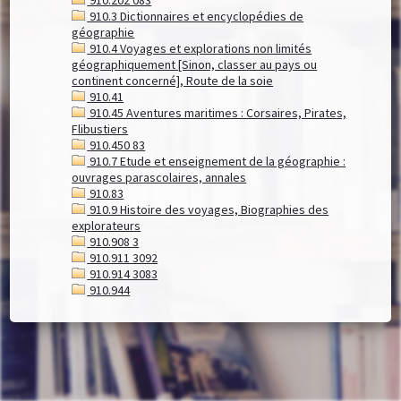
910.3 Dictionnaires et encyclopédies de
géographie
910.4 Voyages et explorations non limités
géographiquement [Sinon, classer au pays ou
continent concerné], Route de la soie
910.41
910.45 Aventures maritimes : Corsaires, Pirates,
Flibustiers
910.450 83
910.7 Etude et enseignement de la géographie :
ouvrages parascolaires, annales
910.83
910.9 Histoire des voyages, Biographies des
explorateurs
910.908 3
910.911 3092
910.914 3083
910.944
Ouvrages de la bibliothèque en indexation 910.222 (
2
)
Affiner la recherche
100 nouveaux lieux à couper le souffle
/
Brice Gruet