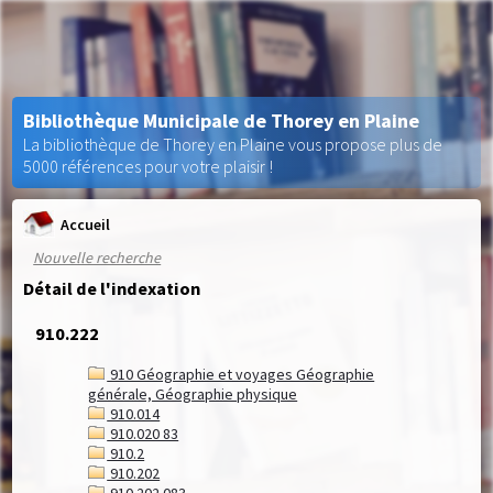
Bibliothèque Municipale de Thorey en Plaine
La bibliothèque de Thorey en Plaine vous propose plus de
5000 références pour votre plaisir !
Accueil
Nouvelle recherche
Détail de l'indexation
910.222
910 Géographie et voyages Géographie
générale, Géographie physique
910.014
910.020 83
910.2
910.202
910.202 083