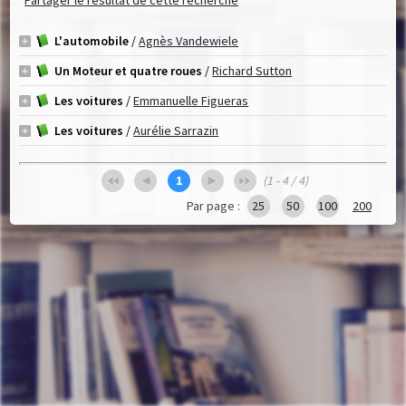
Partager le résultat de cette recherche
L'automobile
/
Agnès Vandewiele
Un Moteur et quatre roues
/
Richard Sutton
Les voitures
/
Emmanuelle Figueras
Les voitures
/
Aurélie Sarrazin
1
(1 - 4 / 4)
Par page :
25
50
100
200