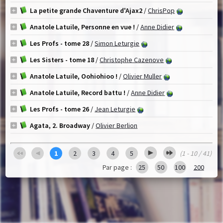
La petite grande Chaventure d'Ajax2
/
ChrisPop
Anatole Latuile, Personne en vue !
/
Anne Didier
Les Profs - tome 28
/
Simon Leturgie
Les Sisters - tome 18
/
Christophe Cazenove
Anatole Latuile, Oohiohioo !
/
Olivier Muller
Anatole Latuile, Record battu !
/
Anne Didier
Les Profs - tome 26
/
Jean Leturgie
Agata, 2. Broadway
/
Olivier Berlion
1
2
3
4
5
(1 - 10 / 41)
Par page :
25
50
100
200