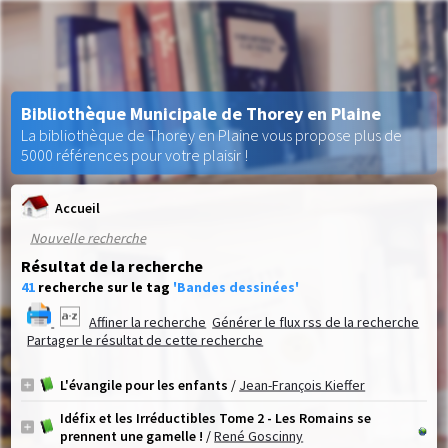
Bibliothèque Municipale de Thorey en Plaine
La bibliothèque de Thorey en Plaine vous propose plus de
5000 références pour votre plaisir !
Accueil
Nouvelle recherche
Résultat de la recherche
41
recherche sur le tag
'Bandes dessinées'
Affiner la recherche
Générer le flux rss de la recherche
Partager le résultat de cette recherche
L'évangile pour les enfants
/
Jean-François Kieffer
Idéfix et les Irréductibles Tome 2 - Les Romains se
prennent une gamelle !
/
René Goscinny