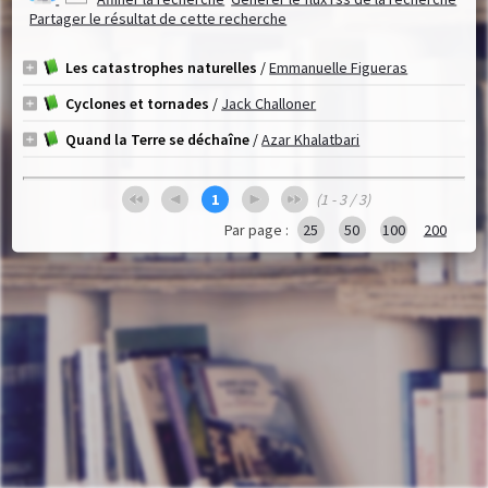
Partager le résultat de cette recherche
Les catastrophes naturelles
/
Emmanuelle Figueras
Cyclones et tornades
/
Jack Challoner
Quand la Terre se déchaîne
/
Azar Khalatbari
1
(1 - 3 / 3)
Par page :
25
50
100
200