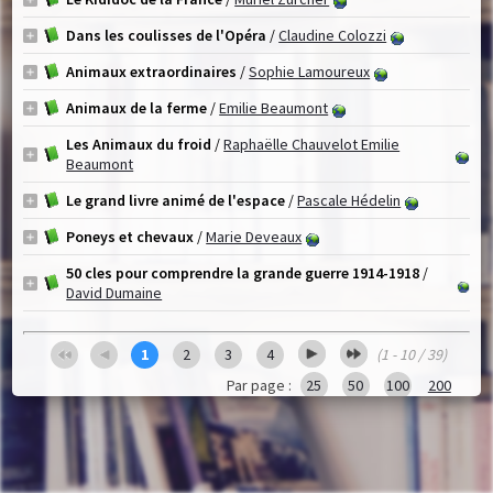
Dans les coulisses de l'Opéra
/
Claudine Colozzi
Animaux extraordinaires
/
Sophie Lamoureux
Animaux de la ferme
/
Emilie Beaumont
Les Animaux du froid
/
Raphaëlle Chauvelot Emilie
Beaumont
Le grand livre animé de l'espace
/
Pascale Hédelin
Poneys et chevaux
/
Marie Deveaux
50 cles pour comprendre la grande guerre 1914-1918
/
David Dumaine
1
2
3
4
(1 - 10 / 39)
Par page :
25
50
100
200