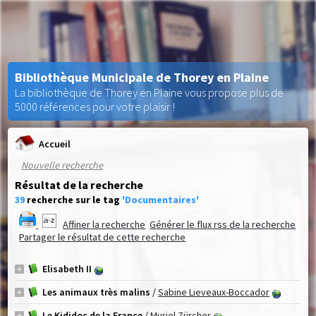
Bibliothèque Municipale de Thorey en Plaine
La bibliothèque de Thorey en Plaine vous propose plus de
5000 références pour votre plaisir !
Accueil
Nouvelle recherche
Résultat de la recherche
39
recherche sur le tag
'Documentaires'
Affiner la recherche
Générer le flux rss de la recherche
Partager le résultat de cette recherche
Elisabeth II
Les animaux très malins
/
Sabine Lieveaux-Boccador
Le Kididoc de la France
/
Muriel Zürcher