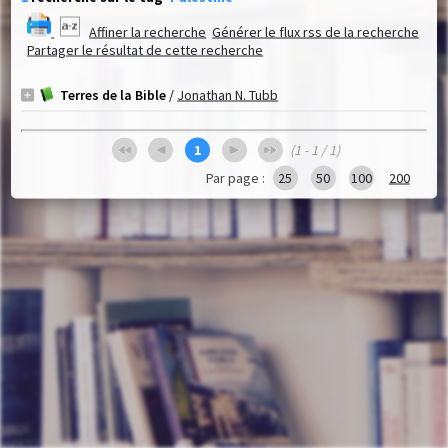
Affiner la recherche
Générer le flux rss de la recherche
Partager le résultat de cette recherche
Terres de la Bible
/
Jonathan N. Tubb
1
(1 - 1 / 1)
Par page :
25
50
100
200