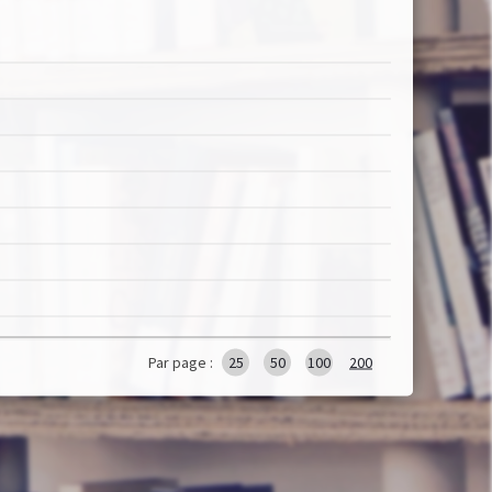
Par page :
25
50
100
200