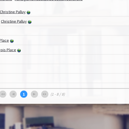
Christine Palluy
/
Christine Palluy
 Place
çois Place
1
(1 - 8 / 8)