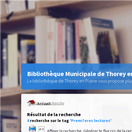
Bibliothèque Municipale de Thorey e
La bibliothèque de Thorey en Plaine vous propose plus 
Nouvelle recherche
Accueil
Résultat de la recherche
8
recherche sur le tag
'Premi?eres lectures'
Affiner la recherche
Générer le flux rss de la r