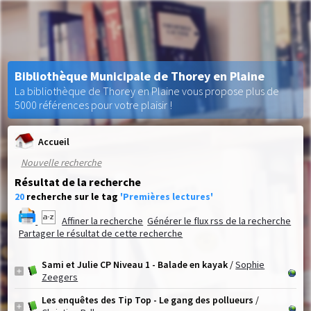
Bibliothèque Municipale de Thorey en Plaine
La bibliothèque de Thorey en Plaine vous propose plus de
5000 références pour votre plaisir !
Accueil
Nouvelle recherche
Résultat de la recherche
20
recherche sur le tag
'Premières lectures'
Affiner la recherche
Générer le flux rss de la recherche
Partager le résultat de cette recherche
Sami et Julie CP Niveau 1 - Balade en kayak
/
Sophie
Zeegers
Les enquêtes des Tip Top - Le gang des pollueurs
/