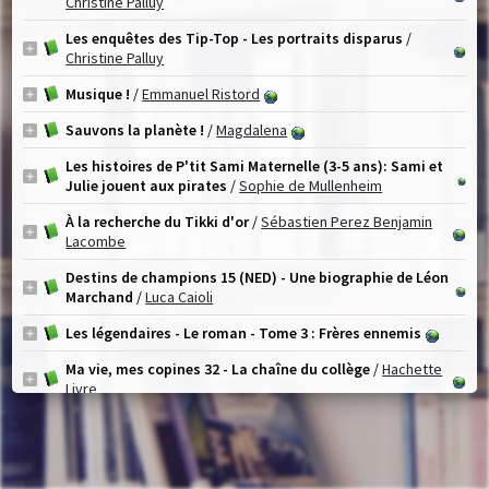
Christine Palluy
Les enquêtes des Tip-Top - Les portraits disparus
/
Christine Palluy
Musique !
/
Emmanuel Ristord
Sauvons la planète !
/
Magdalena
Les histoires de P'tit Sami Maternelle (3-5 ans): Sami et
Julie jouent aux pirates
/
Sophie de Mullenheim
À la recherche du Tikki d'or
/
Sébastien Perez Benjamin
Lacombe
Destins de champions 15 (NED) - Une biographie de Léon
Marchand
/
Luca Caioli
Les légendaires - Le roman - Tome 3 : Frères ennemis
Ma vie, mes copines 32 - La chaîne du collège
/
Hachette
Livre
1
2
(1 - 10 / 20)
Par page :
25
50
100
200