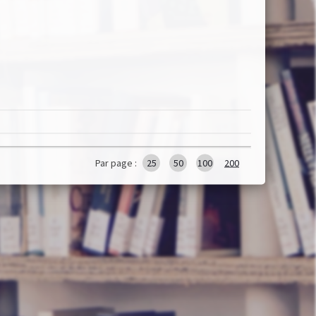
Par page :
25
50
100
200