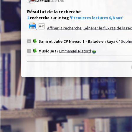
Nouvelle recherche
Accueil
Résultat de la recherche
2
recherche sur le tag
'Premieres lectures 6/8 ans'
Affiner la recherche
Générer le flux rss de la r
Sami et Julie CP Niveau 1 - Balade en kayak
/
Sophi
Musique !
/
Emmanuel Ristord