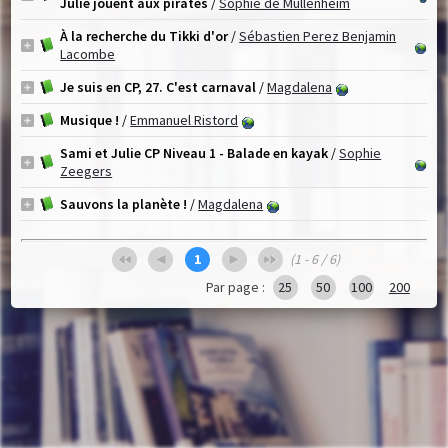
Julie jouent aux pirates
/
Sophie de Mullenheim
À la recherche du Tikki d'or
/
Sébastien Perez Benjamin
Lacombe
Je suis en CP, 27. C'est carnaval
/
Magdalena
Musique !
/
Emmanuel Ristord
Sami et Julie CP Niveau 1 - Balade en kayak
/
Sophie
Zeegers
Sauvons la planète !
/
Magdalena
1
(1 - 6 / 6)
Par page :
25
50
100
200