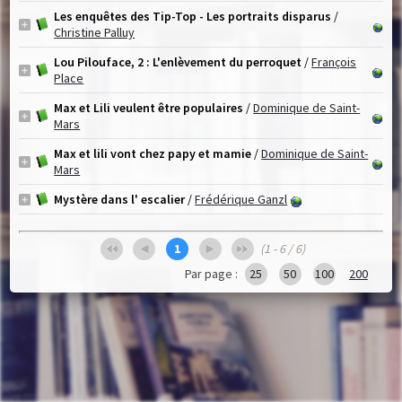
Les enquêtes des Tip-Top - Les portraits disparus
/
Christine Palluy
Lou Pilouface, 2 : L'enlèvement du perroquet
/
François
Place
Max et Lili veulent être populaires
/
Dominique de Saint-
Mars
Max et lili vont chez papy et mamie
/
Dominique de Saint-
Mars
Mystère dans l' escalier
/
Frédérique Ganzl
1
(1 - 6 / 6)
Par page :
25
50
100
200