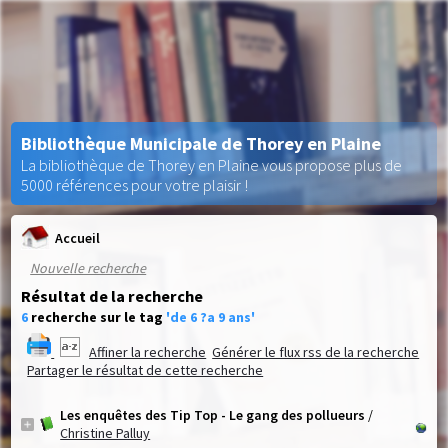
Bibliothèque Municipale de Thorey en Plaine
La bibliothèque de Thorey en Plaine vous propose plus de
5000 références pour votre plaisir !
Accueil
Nouvelle recherche
Résultat de la recherche
6
recherche sur le tag
'de 6 ?a 9 ans'
Affiner la recherche
Générer le flux rss de la recherche
Partager le résultat de cette recherche
Les enquêtes des Tip Top - Le gang des pollueurs
/
Christine Palluy