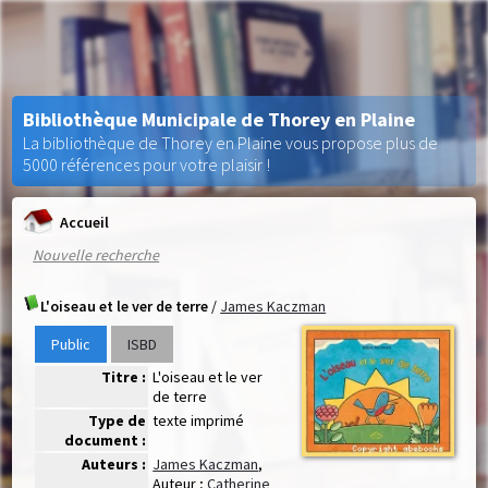
Bibliothèque Municipale de Thorey en Plaine
La bibliothèque de Thorey en Plaine vous propose plus de
5000 références pour votre plaisir !
Accueil
Nouvelle recherche
L'oiseau et le ver de terre
/
James Kaczman
Public
ISBD
Titre :
L'oiseau et le ver
de terre
Type de
texte imprimé
document :
Auteurs :
James Kaczman
,
Auteur ;
Catherine