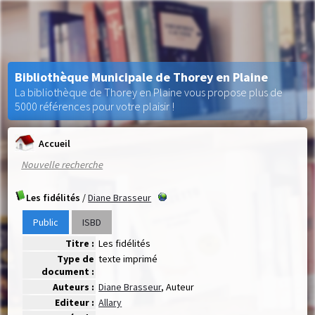
Bibliothèque Municipale de Thorey en Plaine
La bibliothèque de Thorey en Plaine vous propose plus de
5000 références pour votre plaisir !
Accueil
Nouvelle recherche
Les fidélités
/
Diane Brasseur
Public
ISBD
Titre :
Les fidélités
Type de
texte imprimé
document :
Auteurs :
Diane Brasseur
, Auteur
Editeur :
Allary