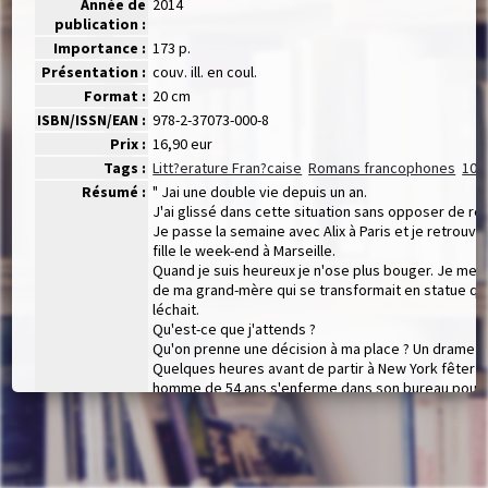
Année de
2014
publication :
Importance :
173 p.
Présentation :
couv. ill. en coul.
Format :
20 cm
ISBN/ISSN/EAN :
978-2-37073-000-8
Prix :
16,90 eur
Tags :
Litt?erature Fran?caise
Romans francophones
101 
Résumé :
" Jai une double vie depuis un an.
J'ai glissé dans cette situation sans opposer de ré
Je passe la semaine avec Alix à Paris et je retrou
fille le week-end à Marseille.
Quand je suis heureux je n'ose plus bouger. Je me f
de ma grand-mère qui se transformait en statue qua
léchait.
Qu'est-ce que j'attends ?
Qu'on prenne une décision à ma place ? Un drame ? 
Quelques heures avant de partir à New York fêter No
homme de 54 ans s'enferme dans son bureau pour fa
quitter sa femme ou sa maîtresse.
Un roman d'une rare justesse écrit par une jeune au
premier livre
En ligne :
http://www.librairiedialogues.fr//ws/book/9782370