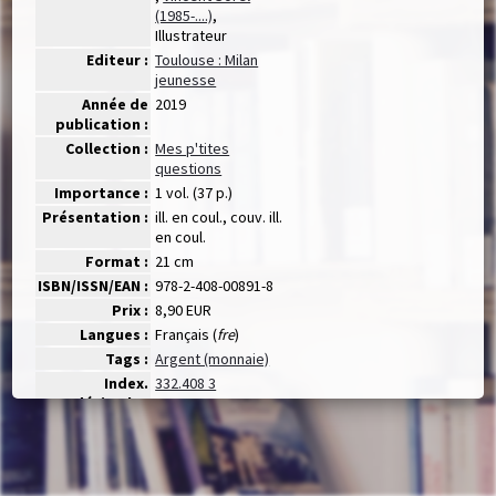
(1985-....)
,
Illustrateur
Editeur :
Toulouse : Milan
jeunesse
Année de
2019
publication :
Collection :
Mes p'tites
questions
Importance :
1 vol. (37 p.)
Présentation :
ill. en coul., couv. ill.
en coul.
Format :
21 cm
ISBN/ISSN/EAN :
978-2-408-00891-8
Prix :
8,90 EUR
Langues :
Français (
fre
)
Tags :
Argent (monnaie)
Index.
332.408 3
décimale :
Résumé :
Est-ce que l'argent
a toujours existé ?
Pourquoi a-t-on
inventé l'argent ?