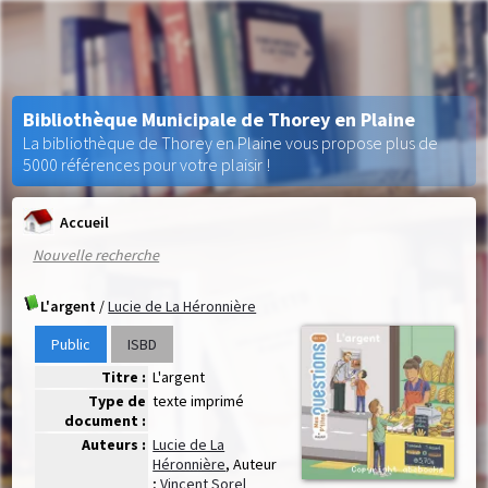
Bibliothèque Municipale de Thorey en Plaine
La bibliothèque de Thorey en Plaine vous propose plus de
5000 références pour votre plaisir !
Accueil
Nouvelle recherche
L'argent
/
Lucie de La Héronnière
Public
ISBD
Titre :
L'argent
Type de
texte imprimé
document :
Auteurs :
Lucie de La
Héronnière
, Auteur
;
Vincent Sorel