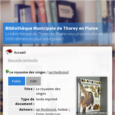
Bibliothèque Municipale de Thorey en Plaine
La bibliothèque de Thorey en Plaine vous propose plus de
5000 références pour votre plaisir !
Accueil
Nouvelle recherche
Le royaume des singes
/
Ian Redmond
Public
ISBD
Titre :
Le royaume des
singes
Type de
texte imprimé
document :
Auteurs :
Ian Redmond
, Auteur ;
Peter Anderson