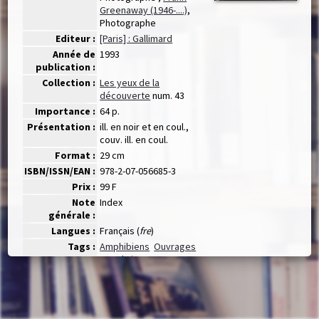
Greenaway (1946-....)
,
Photographe
Editeur :
[Paris] : Gallimard
Année de
1993
publication :
Collection :
Les yeux de la
découverte
num. 43
Importance :
64 p.
Présentation :
ill. en noir et en coul.,
couv. ill. en coul.
Format :
29 cm
ISBN/ISSN/EAN :
978-2-07-056685-3
Prix :
99 F
Note
Index
générale :
Langues :
Français (
fre
)
Tags :
Amphibiens
Ouvrages
pour la jeunesse
Exemplaires(0)
Disponibilité