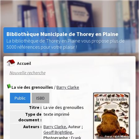
Bibliothèque Municipale de Thorey en Plaine
La bibliothèque de Thorey en Plaine vous propose plus de
5000 références pour votre plaisir !
Accueil
Nouvelle recherche
La vie des grenouilles
/
Barry Clarke
Public
ISBD
Titre :
La vie des grenouilles
Type de
texte imprimé
document :
Auteurs :
Barry Clarke
, Auteur ;
Geoff Brightling
,
Photographe ;
Frank