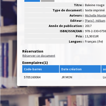
Titre :
Baleine rouge
Type de document :
texte imprimé
Auteurs :
Michelle Montm
Editeur :
[Paris] : Hélium
Année de publication :
2017
ISBN/ISSN/EAN :
978-2-330-0758
Prix :
13,90 EUR
Langues :
Français (
fre
)
Réservation
Réserver ce document
Exemplaires(1)
Code-barres
Date création
a
5705160064
JR MON
Li