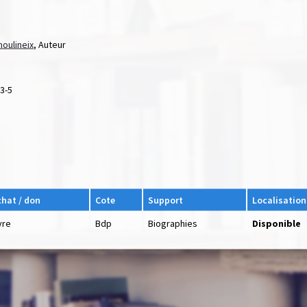
oulineix
, Auteur
3-5
chat / don
Cote
Support
Localisation
vre
Bdp
Biographies
Disponible