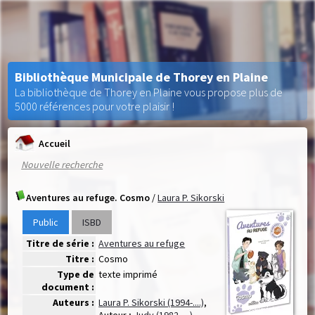
Bibliothèque Municipale de Thorey en Plaine
La bibliothèque de Thorey en Plaine vous propose plus de
5000 références pour votre plaisir !
Accueil
Nouvelle recherche
Aventures au refuge. Cosmo
/
Laura P. Sikorski
Public
ISBD
Titre de série :
Aventures au refuge
Titre :
Cosmo
Type de
texte imprimé
document :
Auteurs :
Laura P. Sikorski (1994-....)
,
Auteur ;
Judy (1982-....)
,