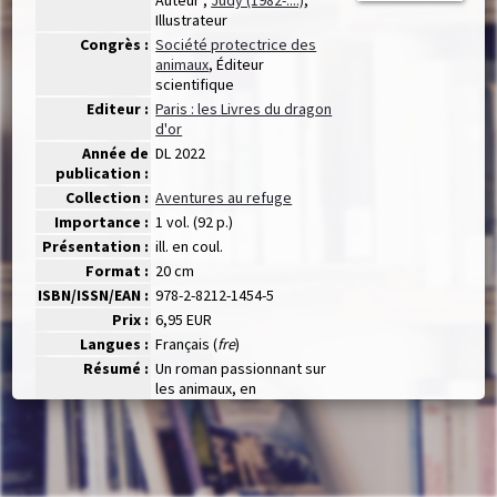
Illustrateur
Congrès :
Société protectrice des
animaux
, Éditeur
scientifique
Editeur :
Paris : les Livres du dragon
d'or
Année de
DL 2022
publication :
Collection :
Aventures au refuge
Importance :
1 vol. (92 p.)
Présentation :
ill. en coul.
Format :
20 cm
ISBN/ISSN/EAN :
978-2-8212-1454-5
Prix :
6,95 EUR
Langues :
Français (
fre
)
Résumé :
Un roman passionnant sur
les animaux, en
collaboration avec la S.P.A.
! Fraîchement arrivé au
refuge avec sa mère,
Cosmo est tout content de
découvrir une nouvelle vie