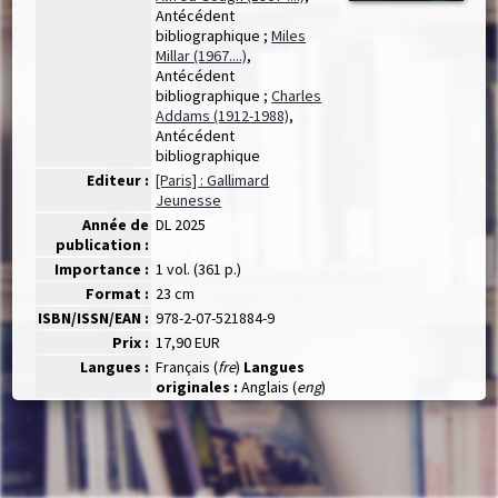
Antécédent
bibliographique ;
Miles
Millar (1967....)
,
Antécédent
bibliographique ;
Charles
Addams (1912-1988)
,
Antécédent
bibliographique
Editeur :
[Paris] : Gallimard
Jeunesse
Année de
DL 2025
publication :
Importance :
1 vol. (361 p.)
Format :
23 cm
ISBN/ISSN/EAN :
978-2-07-521884-9
Prix :
17,90 EUR
Langues :
Français (
fre
)
Langues
originales :
Anglais (
eng
)
Résumé :
"Parfois, quand je touche
quelque chose ou
quelqu'un, j'entrevois
des scènes violentes du
passé ou du futur. Je ne