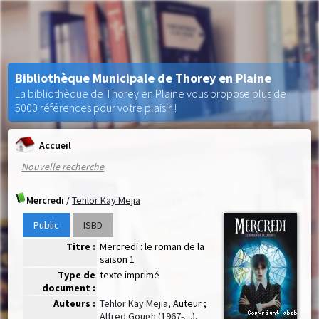
Bibliothèque Municipale de Thorey en Plaine
La bibliothèque de Thorey en Plaine vous propose plus de
5000 références pour votre plaisir !
Accueil
Nouvelle recherche
Mercredi
/
Tehlor Kay Mejia
Public
ISBD
Titre :
Mercredi : le roman de la
saison 1
Type de
texte imprimé
document :
Auteurs :
Tehlor Kay Mejia
, Auteur ;
Alfred Gough (1967-....)
,