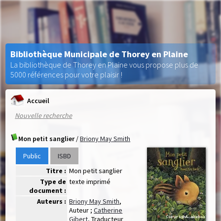
Bibliothèque Municipale de Thorey en Plaine
La bibliothèque de Thorey en Plaine vous propose plus de
5000 références pour votre plaisir !
Accueil
Nouvelle recherche
Mon petit sanglier
/
Briony May Smith
Public
ISBD
Titre :
Mon petit sanglier
Type de
texte imprimé
document :
Auteurs :
Briony May Smith
,
Auteur ;
Catherine
Gibert
, Traducteur