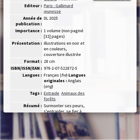
Editeur :
Paris : Gallimard
jeunesse
Année de
DL 2025
publication :
Importance :
1 volume (non paginé
[32] pages)
Présentation :
illustrations en noir et
en couleurs,
couverture illustrée
Format :
28 cm
ISBN/ISSN/EAN :
978-2-07-522872-5
Langues :
Français (
fre
)
Langues
originales :
Anglais
(
eng
)
Tags :
Entraide
Animaux des
forêts
Résumé :
Surmonter ses peurs,
s'entraider, se fier à
son instinct : une
histoire adorable de
bébés animaux, par
Briony May Smith,
créatrice de Mon amie