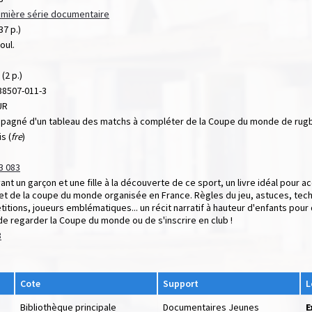
mière série documentaire
37 p.)
coul.
 (2 p.)
38507-011-3
UR
agné d'un tableau des matchs à compléter de la Coupe du monde de rug
s (
fre
)
3 083
vant un garçon et une fille à la découverte de ce sport, un livre idéal pour
et de la coupe du monde organisée en France. Règles du jeu, astuces, tec
itions, joueurs emblématiques... un récit narratif à hauteur d'enfants pour d
de regarder la Coupe du monde ou de s'inscrire en club !
3
Cote
Support
L
Bibliothèque principale
Documentaires Jeunes
E