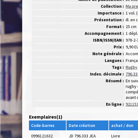
Collection :
Ma pre
Importance :
1 vol. (
Présentation :
ill. en 
Format :
25 cm
Accompagnement :
1 dépl.
ISBN/ISSN/EAN :
978-2-
Prix :
9,90 E
Note générale :
Accomp
Langues :
Françai
Tags :
Rugby
Index. décimale :
796.33
Résumé :
En sui
rugby 
compét
avant 
En ligne :
92115
Exemplaires(1)
Code-barres
Date création
achat / don
0996121632
JD 796.333 JEA
Livre