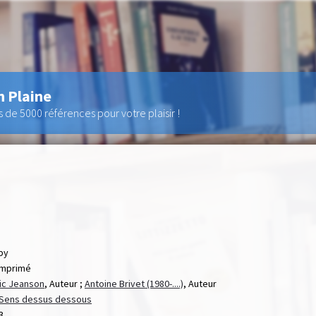
n Plaine
de 5000 références pour votre plaisir !
by
imprimé
ic Jeanson
, Auteur ;
Antoine Brivet (1980-....)
, Auteur
: Sens dessus dessous
3