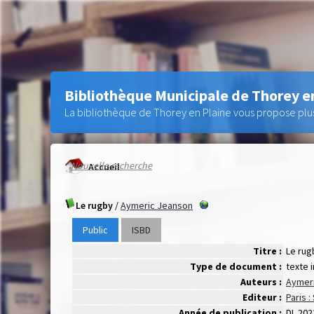
Bibliothèque Municipale de Thorey e
La bibliothèque de Thorey en Plaine vous propose plus 
Nouvelle recherche
Accueil
Le rugby
/
Aymeric Jeanson
Public
ISBD
Titre :
Le rug
Type de document :
texte 
Auteurs :
Aymer
Editeur :
Paris 
Année de publication :
DL 202