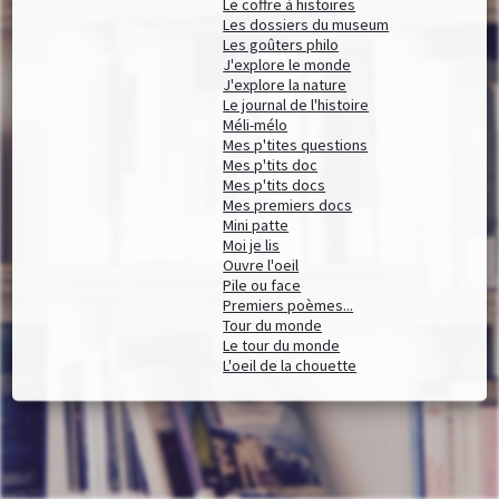
Le coffre à histoires
Les dossiers du museum
Les goûters philo
J'explore le monde
J'explore la nature
Le journal de l'histoire
Méli-mélo
Mes p'tites questions
Mes p'tits doc
Mes p'tits docs
Mes premiers docs
Mini patte
Moi je lis
Ouvre l'oeil
Pile ou face
Premiers poèmes...
Tour du monde
Le tour du monde
L'oeil de la chouette
Documents disponibles chez cet éditeur (
190
)
Affiner la recherche
Les volcans
/
Stéphanie Ledu