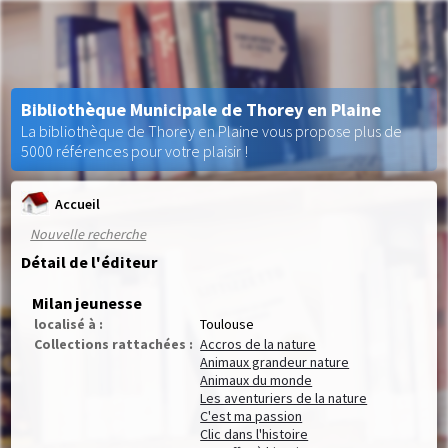
Bibliothèque Municipale de Thorey en Plaine
La bibliothèque de Thorey en Plaine vous propose plus de
5000 références pour votre plaisir !
Accueil
Nouvelle recherche
Détail de l'éditeur
Milan jeunesse
localisé à :
Toulouse
Collections rattachées :
Accros de la nature
Animaux grandeur nature
Animaux du monde
Les aventuriers de la nature
C'est ma passion
Clic dans l'histoire