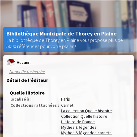
Bibliothèque Municipale de Thorey en Plaine
La bibliothèque de Thorey en Plaine vous propose plus de
5000 références pour votre plaisir !
Accueil
Nouvelle recherche
Détail de l'éditeur
Quelle Histoire
localisé à :
Paris
Collections rattachées :
Carnet
La collection Quelle histoire
Collection Quelle histoire
Histoire de France
Mythes & légendes
Mythes & légendes carnets