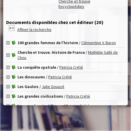
Cherche et trouve
Encyclopédies
Documents disponibles chez cet éditeur (
20
)
Affiner la recherche
100 grandes femmes de l'histoire
/
Clémentine V. Baron
Cherche et trouve. Histoire de France
/
Mathilde Sallé de
Chou
La conquête spatiale
/
Patricia Crété
Les dinosaures
/
Patricia Crété
Les Gaulois
/
Julie Gouazé
Les grandes civilisations
/
Patricia Crété
Les grands scientifiques
/
Patricia Crété
Histoire des Égyptiens
/
Clémentine V. Baron
Histoire de France, 1. Préhistoire
/
Patricia Crété